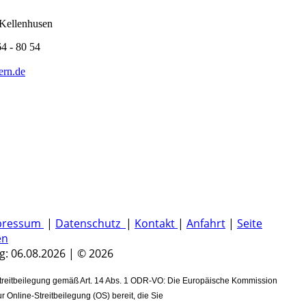
Kellenhusen
4 - 80 54
ern.de
pressum
|
Datenschutz
|
Kontakt
|
Anfahrt
|
Seite
en
g: 06.08.2026 | © 2026
treitbeilegung gemäß Art. 14 Abs. 1 ODR-VO: Die Europäische Kommission
zur Online-Streitbeilegung (OS) bereit, die Sie